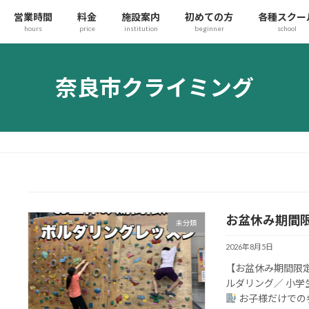
営業時間
料金
施設案内
初めての方
各種スクー
hours
price
institution
beginner
school
奈良市クライミング
お盆休み期間
未分類
2026年8月5日
【お盆休み期間限
ルダリング／ 小
お子様だけでの参加