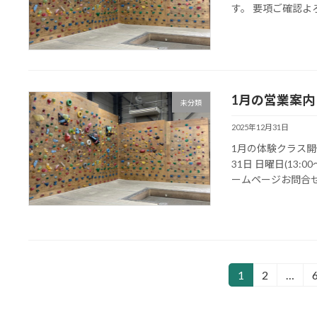
す。 要項ご確認よ
1月の営業案
未分類
2025年12月31日
1月の体験クラス開催日
31日 日曜日(13:0
ームページお問合せ
投
1
2
…
固
固
定
定
稿
ペ
ペ