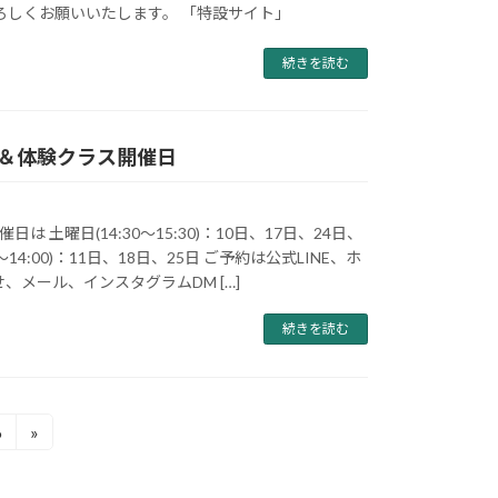
ろしくお願いいたします。 「特設サイト」
続きを読む
内＆体験クラス開催日
は 土曜日(14:30～15:30)：10日、17日、24日、
0～14:00)：11日、18日、25日 ご予約は公式LINE、ホ
、メール、インスタグラムDM […]
続きを読む
6
»
固
定
ペ