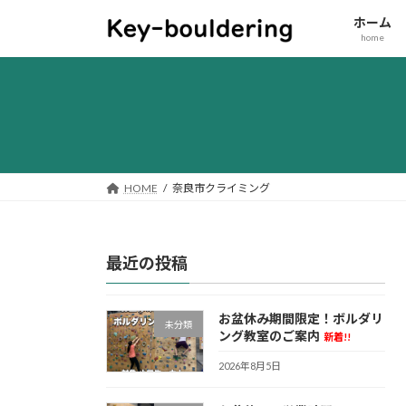
コ
ナ
ホーム
ン
ビ
home
テ
ゲ
ン
ー
ツ
シ
へ
ョ
ス
ン
キ
に
ッ
移
HOME
奈良市クライミング
プ
動
最近の投稿
お盆休み期間限定！ボルダリ
未分類
ング教室のご案内
新着!!
2026年8月5日