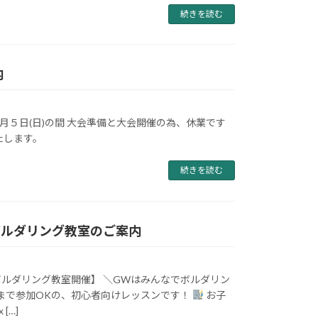
続きを読む
内
７月５日(日)の間 大会準備と大会開催の為、休業です
たします。
続きを読む
ボルダリング教室のご案内
ボルダリング教室開催】 ＼GWはみんなでボルダリン
人まで参加OKの、初心者向けレッスンです！
お子
[…]