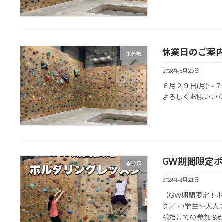
休業日のご案
未分類
2026年6月25日
６月２９日(月)～
よろしくお願いい
GW期間限定
未分類
2026年4月21日
【GW期間限定！
グ／ 小学生〜大
様だけでの参加 &#x 